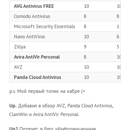
AVG Antivirus FREE
10
10
Comodo Antivirus
8
8
Microsoft Security Essentials
8
1
Nano AntiVirus
10
6
Zillya
9
5
Avira AntiVir Personal
8
10
AVZ
10
10
Panda Cloud Antivirus
10
10
p.s. Мой первый топик на хабре (=
Up.
Добавил в обзор AVZ, Panda Cloud Antivirus,
ClamWin и Avira AntiVir Personal.
Up2.
Перенёс в блог «Информационная