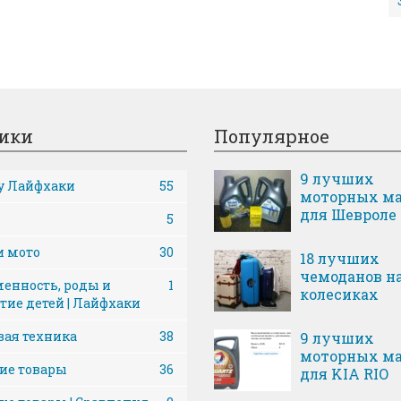
ики
Популярное
9 лучших
y Лайфхаки
55
моторных ма
для Шевроле
5
и мото
30
18 лучших
чемоданов н
енность, роды и
1
колесиках
тие детей | Лайфхаки
ая техника
38
9 лучших
моторных ма
ие товары
36
для KIA RIO