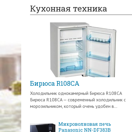
Кухонная техника
Бирюса R108CA
Холодильник однокамерный Бирюса R108CA
Бирюса R108CA — современный холодильник с
морозильником, который очень удобен в...
Микроволновая печь
Panasonic NN-DF383B