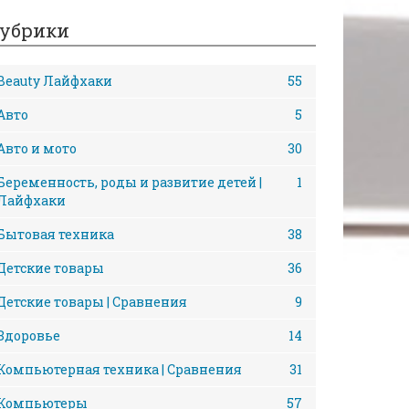
убрики
Beauty Лайфхаки
55
Авто
5
Авто и мото
30
Беременность, роды и развитие детей |
1
Лайфхаки
Бытовая техника
38
Детские товары
36
Детские товары | Сравнения
9
Здоровье
14
Компьютерная техника | Сравнения
31
Компьютеры
57