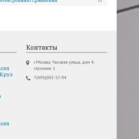
Электроника | Сравнения
17
Контакты
г.Москва, Часовая улица, дом 4,
сел
строение 1
 Круз
7(495)003-57-94
а
сел