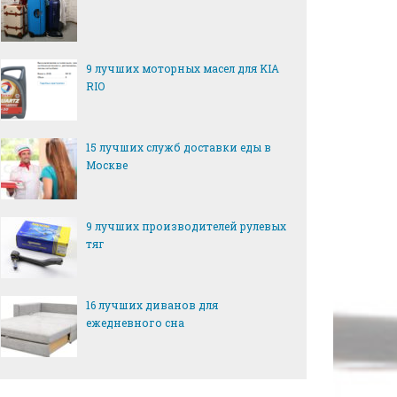
раметры и выбор летних шин 205/60 R1
9 лучших моторных масел для KIA
бенности размера 205/60 R16 Размер 205/60 R16 является од
RIO
распространённых типоразмеров для легковых автомобилей...
15 лучших служб доставки еды в
Москве
9 лучших производителей рулевых
тяг
16 лучших диванов для
ежедневного сна