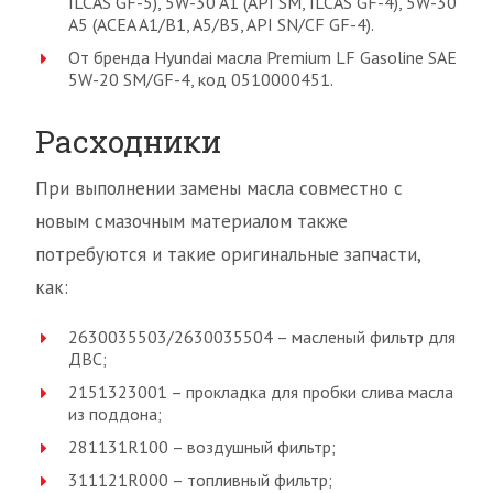
ILCAS GF-5), 5W-30 A1 (API SM, ILCAS GF-4), 5W-30
A5 (ACEA A1/B1, A5/B5, API SN/CF GF-4).
От бренда Hyundai масла Premium LF Gasoline SAE
5W-20 SM/GF-4, код 0510000451.
Расходники
При выполнении замены масла совместно с
новым смазочным материалом также
потребуются и такие оригинальные запчасти,
как:
2630035503/2630035504 – масленый фильтр для
ДВС;
2151323001 – прокладка для пробки слива масла
из поддона;
281131R100 – воздушный фильтр;
311121R000 – топливный фильтр;