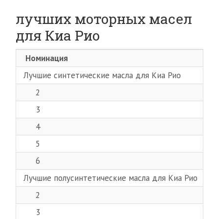
лучших моторных масел
для Киа Рио
Номинация
м
Лучшие синтетические масла для Киа Рио
2
T
3
C
4
L
5
M
6
M
Лучшие полусинтетические масла для Киа Рио
2
L
3
M