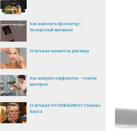
Как наносить бронзатор |
Экспертный материал
15 лучших пилингов для лица
Как выбрать перфоратор — советы
мастеров
13 лучших ттт‹ЂЉЋЊЉЂттт Стивена
Кинга