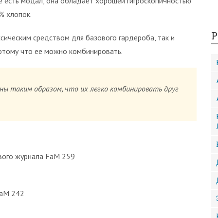
аве есть модал, она обладает хорошей гигроскопичностью
% хлопок.
Р
сическим средством для базового гардероба, так и
отому что ее можно комбинировать.
аны таким образом, что их легко комбинировать друг
ового журнала FaM 259
FaM 242