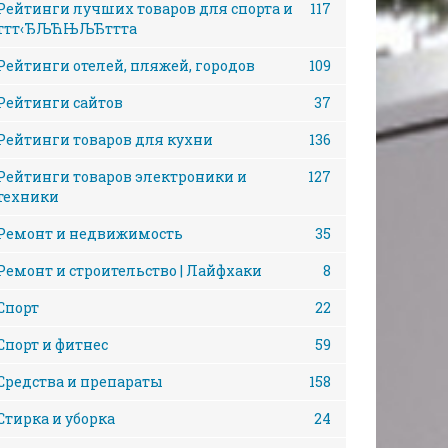
Рейтинги лучших товаров для спорта и
117
ттт‹ЂЉЋЊЉЂттта
Рейтинги отелей, пляжей, городов
109
Рейтинги сайтов
37
Рейтинги товаров для кухни
136
Рейтинги товаров электроники и
127
техники
Ремонт и недвижимость
35
Ремонт и строительство | Лайфхаки
8
Спорт
22
Спорт и фитнес
59
Средства и препараты
158
Стирка и уборка
24