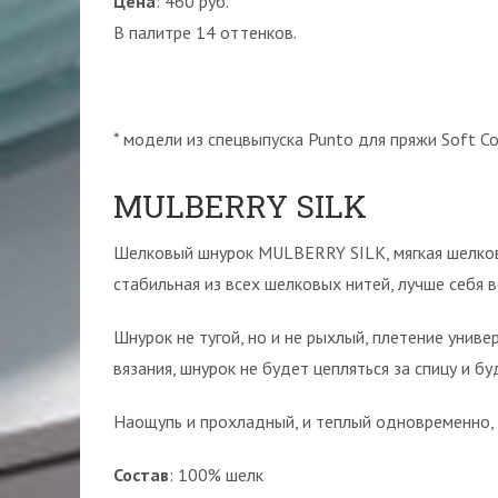
Цена
: 460 руб.
В палитре 14 оттенков.
* модели из спецвыпуска Punto для пряжи Soft Cot
MULBERRY SILK
Шелковый шнурок MULBERRY SILK, мягкая шелкови
стабильная из всех шелковых нитей, лучше себя 
Шнурок не тугой, но и не рыхлый, плетение униве
вязания, шнурок не будет цепляться за спицу и б
Наощупь и прохладный, и теплый одновременно, 
Состав
: 100% шелк