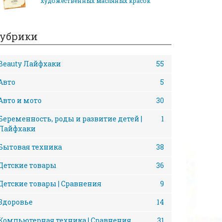
художественных масляных красок
убрики
Beauty Лайфхаки
55
Авто
5
Авто и мото
30
Беременность, роды и развитие детей |
1
Лайфхаки
Бытовая техника
38
Детские товары
36
Детские товары | Сравнения
9
Здоровье
14
Компьютерная техника | Сравнения
31