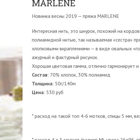
MARLENE
Новинка весны 2019 — пряжа MARLENE
Интересная нить, это шнурок, похожий на кордо
полиамидной нитью, так называемая «сестра» пря
хлопковыми вкраплениями — в виде овальных «г
ажурный и фактурный рисунок.
Хорошая цветовая гамма, отлично гармонирует и
Состав
: 70% хлопок, 30% полиамид
Толщина
: 50г/140м
Цена
: 530 руб
* расход на такой топ 4-6 мотков, спицы 5 мм, в
* расход 4 + 5 мотков (размер М), цвета 26+96, 