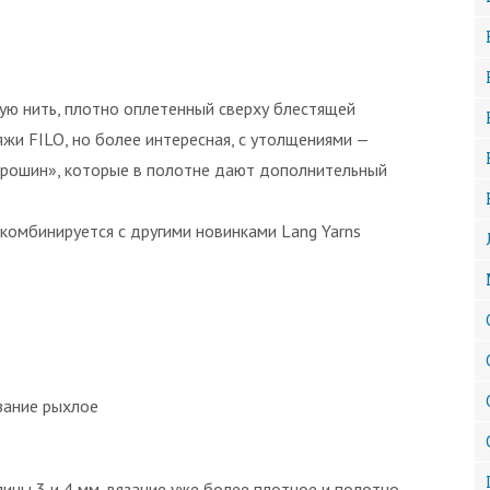
вую нить, плотно оплетенный сверху блестящей
жи FILO, но более интересная, с утолщениями —
орошин», которые в полотне дают дополнительный
 комбинируется с другими новинками Lang Yarns
язание рыхлое
спицы 3 и 4 мм, вязание уже более плотное и полотно