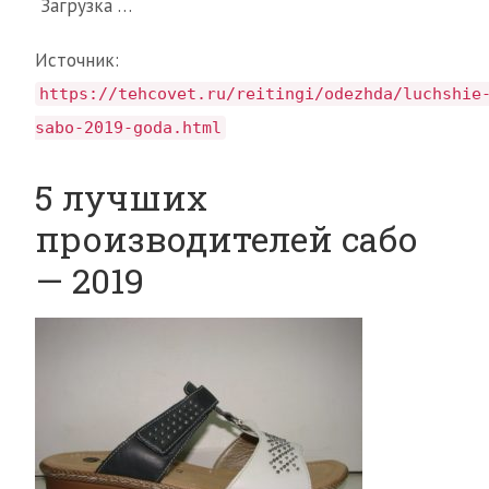
Загрузка …
Источник:
https://tehcovet.ru/reitingi/odezhda/luchshie
sabo-2019-goda.html
5 лучших
производителей сабо
— 2019