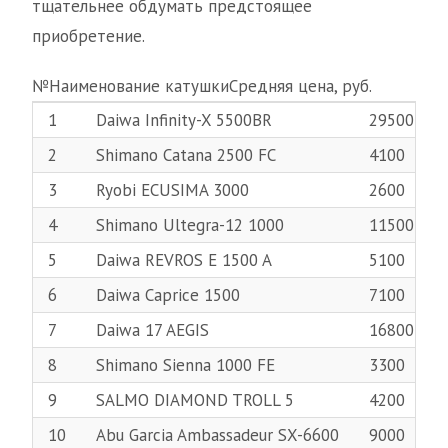
тщательнее обдумать предстоящее
приобретение.
№Наименование катушкиСредняя цена, руб.
1
Daiwa Infinity-X 5500BR
29500
2
Shimano Catana 2500 FC
4100
3
Ryobi ECUSIMA 3000
2600
4
Shimano Ultegra-12 1000
11500
5
Daiwa REVROS E 1500 A
5100
6
Daiwa Caprice 1500
7100
7
Daiwa 17 AEGIS
16800
8
Shimano Sienna 1000 FE
3300
9
SALMO DIAMOND TROLL 5
4200
10
Abu Garcia Ambassadeur SX-6600
9000