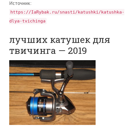
Источник:
https://IaRybak.ru/snasti/katushki/katushka-
dlya-tvichinga
лучших катушек для
твичинга — 2019