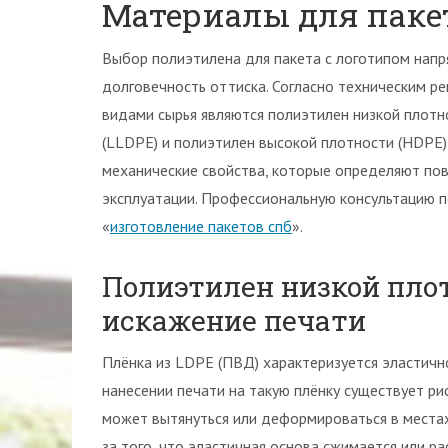
Материалы для паке
Выбор полиэтилена для пакета с логотипом напр
долговечность оттиска. Согласно техническим р
видами сырья являются полиэтилен низкой плотн
(LLDPE) и полиэтилен высокой плотности (HDPE)
механические свойства, которые определяют по
эксплуатации. Профессиональную консультацию 
«
изготовление пакетов спб
».
Полиэтилен низкой плот
искажение печати
Плёнка из LDPE (ПВД) характеризуется эластично
нанесении печати на такую плёнку существует ри
может вытянуться или деформироваться в местах
за того, что эластичная основа сжимается или р