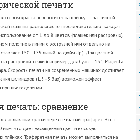
фической печати
котором краска переносится на плёнку с эластичной
ской машины располагаются последовательно: каждая
использование от 1 до 8 цветов (плашек или растровых).
ом полотне в линии с экструзией или отдельно на
ставляет 150–175 линий на дюйм (lpi). Для цветной
та растровой точки (например, для Cyan — 15°, Magenta
уара. Скорость печати на современных машинах достигает
ления цилиндров (1,5–3 бар) возможен эффект
и при цветоделении.
 печать: сравнение
продавливании краски через сетчатый трафарет. Этот
0 мкм, что даёт насыщенный цвет и высокую
х плёнках. Трафаретная печать может выполняться на