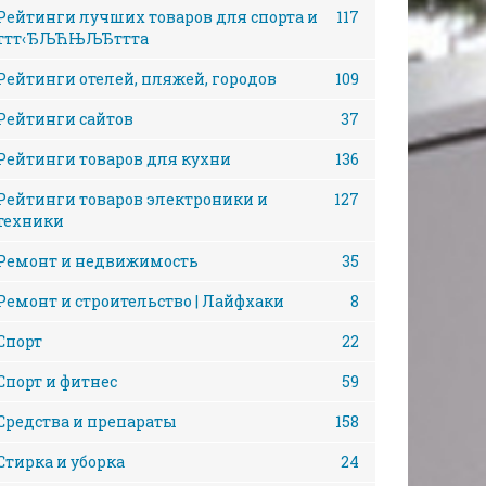
Рейтинги лучших товаров для спорта и
117
ттт‹ЂЉЋЊЉЂттта
Рейтинги отелей, пляжей, городов
109
Рейтинги сайтов
37
Рейтинги товаров для кухни
136
Рейтинги товаров электроники и
127
техники
Ремонт и недвижимость
35
Ремонт и строительство | Лайфхаки
8
Спорт
22
Спорт и фитнес
59
Средства и препараты
158
Стирка и уборка
24