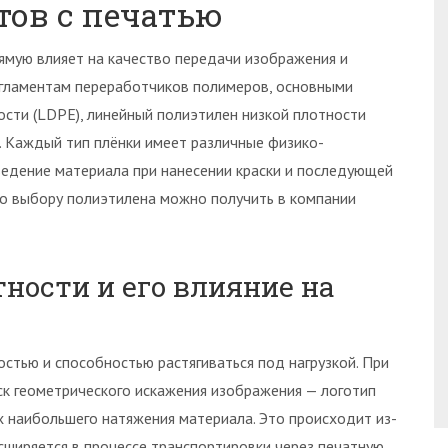
тов с печатью
ямую влияет на качество передачи изображения и
егламентам переработчиков полимеров, основными
ости (LDPE), линейный полиэтилен низкой плотности
. Каждый тип плёнки имеет различные физико-
ведение материала при нанесении краски и последующей
по выбору полиэтилена можно получить в компании
ности и его влияние на
стью и способностью растягиваться под нагрузкой. При
ск геометрического искажения изображения — логотип
 наибольшего натяжения материала. Это происходит из-
асширяется в процессе транспортировки через печатную