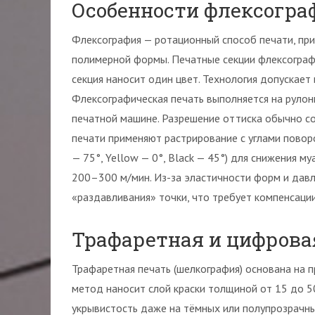
Особенности флексогра
Флексография — ротационный способ печати, при 
полимерной формы. Печатные секции флексограф
секция наносит один цвет. Технология допускает 
Флексографическая печать выполняется на рулонн
печатной машине. Разрешение оттиска обычно со
печати применяют растрирование с углами поворо
— 75°, Yellow — 0°, Black — 45°) для снижения м
200–300 м/мин. Из-за эластичности форм и дав
«раздавливания» точки, что требует компенсаци
Трафаретная и цифровая
Трафаретная печать (шелкография) основана на 
метод наносит слой краски толщиной от 15 до 5
укрывистость даже на тёмных или полупрозрачны