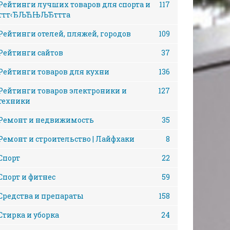
Рейтинги лучших товаров для спорта и
117
ттт‹ЂЉЋЊЉЂттта
Рейтинги отелей, пляжей, городов
109
Рейтинги сайтов
37
Рейтинги товаров для кухни
136
Рейтинги товаров электроники и
127
техники
Ремонт и недвижимость
35
Ремонт и строительство | Лайфхаки
8
Спорт
22
Спорт и фитнес
59
Средства и препараты
158
Стирка и уборка
24