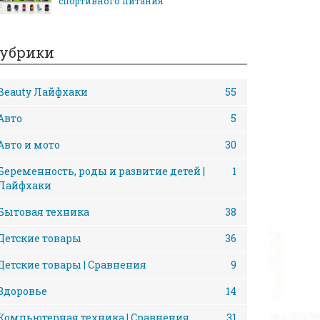
спортивного питания
убрики
Beauty Лайфхаки
55
Авто
5
Авто и мото
30
Беременность, роды и развитие детей |
1
Лайфхаки
Бытовая техника
38
Детские товары
36
Детские товары | Сравнения
9
Здоровье
14
Компьютерная техника | Сравнения
31