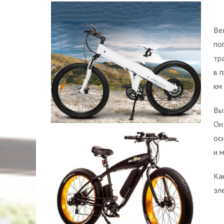
Ве
по
тр
в 
км
Вы
Он
ос
и 
Ка
эл