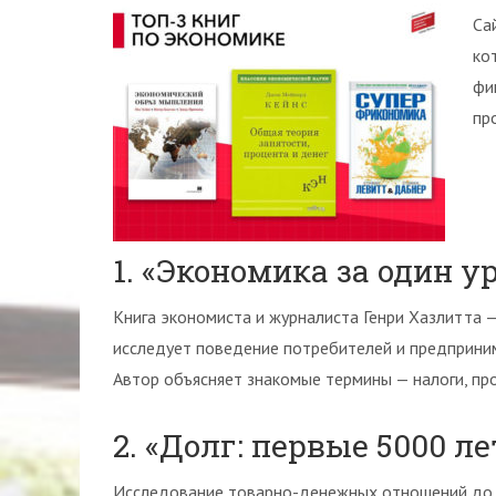
Са
ко
фи
пр
1. «Экономика за один у
Книга экономиста и журналиста Генри Хазлитта —
исследует поведение потребителей и предприним
Автор объясняет знакомые термины — налоги, про
2. «Долг: первые 5000 ле
Исследование товарно-денежных отношений до и