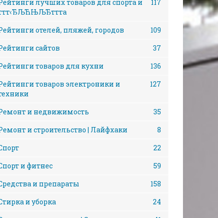
Рейтинги лучших товаров для спорта и
117
ттт‹ЂЉЋЊЉЂттта
Рейтинги отелей, пляжей, городов
109
Рейтинги сайтов
37
Рейтинги товаров для кухни
136
Рейтинги товаров электроники и
127
техники
Ремонт и недвижимость
35
Ремонт и строительство | Лайфхаки
8
Спорт
22
Спорт и фитнес
59
Средства и препараты
158
Стирка и уборка
24