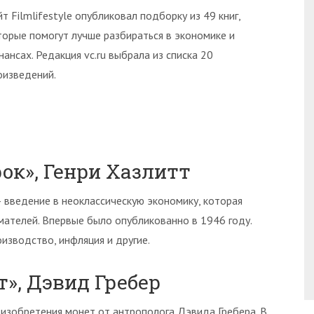
йт Filmlifestyle опубликовал подборку из 49 книг,
торые помогут лучше разбираться в экономике и
нансах. Редакция vc.ru выбрала из списка 20
оизведений.
рок», Генри Хазлитт
 введение в неоклассическую экономику, которая
ателей. Впервые было опубликованно в 1946 году.
изводство, инфляция и другие.
т», Дэвид Гребер
зобретения монет от антрополога Дэвида Гребера. В