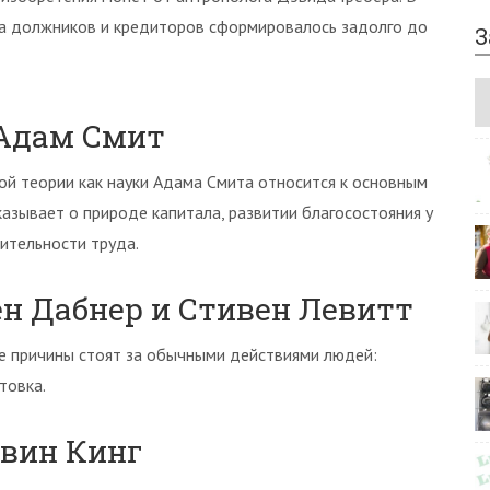
на должников и кредиторов сформировалось задолго до
З
, Адам Смит
й теории как науки Адама Смита относится к основным
азывает о природе капитала, развитии благосостояния у
ительности труда.
ен Дабнер и Стивен Левитт
ие причины стоят за обычными действиями людей:
товка.
рвин Кинг