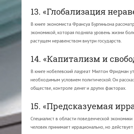
13. «Глобализация нера
В книге экономиста Франсуа Бургиньона рассма
экономикой, которая подняла уровень жизни бол
растущем неравенством внутри государств.
14. «Капитализм и своб
В книге нобелевский лауреат Милтон Фридман ут
необходимым условием политической. Он расска
обществе, контроле денег и других факторах.
15. «Предсказуемая ирр
Специалист в области поведенческой экономики
человек принимает иррационально, но действует