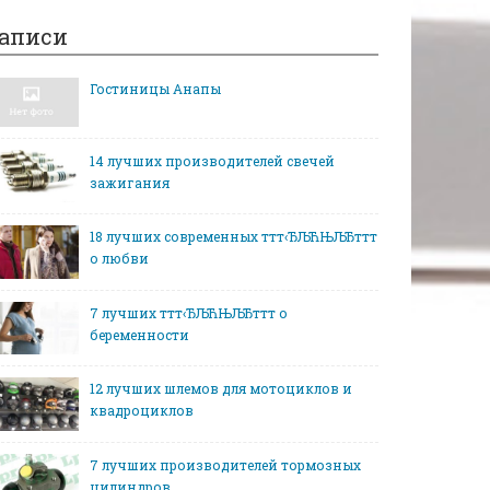
аписи
Гостиницы Анапы
14 лучших производителей свечей
зажигания
18 лучших современных ттт‹ЂЉЋЊЉЂттт
о любви
7 лучших ттт‹ЂЉЋЊЉЂттт о
беременности
12 лучших шлемов для мотоциклов и
квадроциклов
7 лучших производителей тормозных
цилиндров