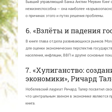
Бывший управляющий Банка Англии Мервин Кинг с
нежизнеспособна — она наиболее «взрывоопасно
о причинах этого и путях решения проблемы.
6. «Взлёты и падения г
В книге глава отдела развивающихся рынков Mor
для оценки экономических перспектив государств
населения, инфляции, ВВП и другие основные пок
7. «Хулиганство: созда
экономики», Ричард Тал
Нобелевский лауреат Ричард Талер посвятил сво
что центральным звеном в экономике являются 
книга.