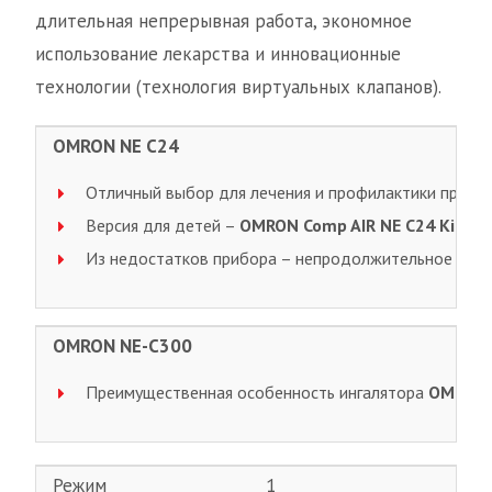
длительная непрерывная работа, экономное
использование лекарства и инновационные
технологии (технология виртуальных клапанов).
OMRON NE C24
Отличный выбор для лечения и профилактики простуд
Версия для детей –
OMRON Comp AIR NE C24 Kids
, 
Из недостатков прибора – непродолжительное время
OMRON NE-C300
Преимущественная особенность ингалятора
OMRON 
Режим
1