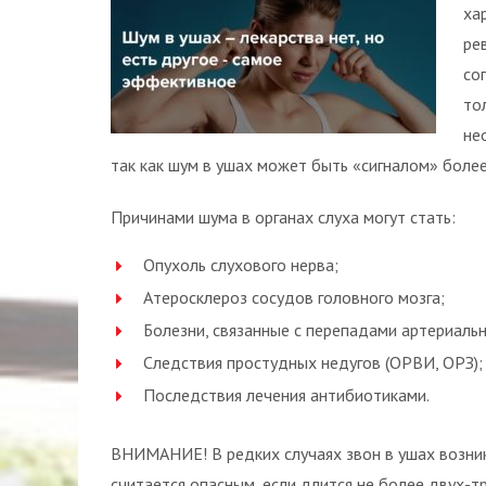
ха
ре
со
то
не
так как шум в ушах может быть «сигналом» боле
Причинами шума в органах слуха могут стать:
Опухоль слухового нерва;
Атеросклероз сосудов головного мозга;
Болезни, связанные с перепадами артериальн
Следствия простудных недугов (ОРВИ, ОРЗ);
Последствия лечения антибиотиками.
ВНИМАНИЕ! В редких случаях звон в ушах возник
считается опасным, если длится не более двух-т