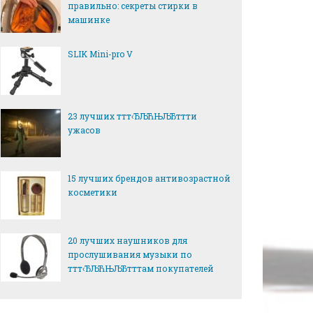
правильно: секреты стирки в
машинке
SLIK Mini-pro V
23 лучших ттт‹ЂЉЋЊЉЂттти
ужасов
15 лучших брендов антивозрастной
косметики
20 лучших наушников для
прослушивания музыки по
ттт‹ЂЉЋЊЉЂтттам покупателей