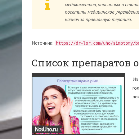
медикаментов, описанных в стать
посетить медицинское учреждение,
назначил правильную терапию.
Источник:
https://dr-lor.com/uho/simptomy/b
Список препаратов о
Из
го
ле