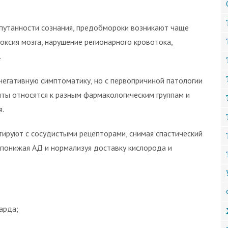
 спутанности сознания, предобмороки возникают чаще
поксия мозга, нарушение регионарного кровотока,
.
негативную симптоматику, но с первопричиной патологии
нты относятся к разным фармакологическим группам и
я.
тируют с сосудистыми рецепторами, снимая спастический
т понижая АД и нормализуя доставку кислорода и
арда;