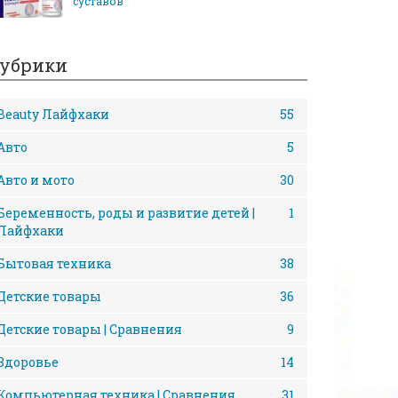
суставов
убрики
Beauty Лайфхаки
55
Авто
5
Авто и мото
30
Беременность, роды и развитие детей |
1
Лайфхаки
Бытовая техника
38
Детские товары
36
Детские товары | Сравнения
9
Здоровье
14
Компьютерная техника | Сравнения
31