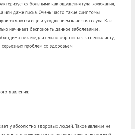
рактеризуется больными как ощущения гула, жужжания,
ва или даже писка. Очень часто такие симптомы
провождаются ещё и ухудшением качества слуха. Как
лько начинает беспокоить данное заболевание,
обходимо незамедлительно обратиться к специалисту,
е серьезных проблем со здоровьем.
ого давления;
ает у абсолютно здоровых людей. Такое явление не
рех минут и появляется после прослушивания громкой