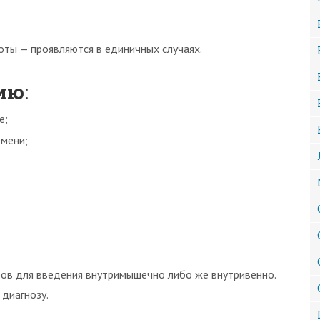
оты — проявляются в единичных случаях.
ию
:
е;
емени;
ров для введения внутримышечно либо же внутривенно.
 диагнозу.