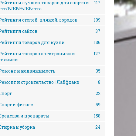
Рейтинги лучших товаров для спорта и
117
ттт‹ЂЉЋЊЉЂттта
Рейтинги отелей, пляжей, городов
109
Рейтинги сайтов
37
Рейтинги товаров для кухни
136
Рейтинги товаров электроники и
127
техники
Ремонт и недвижимость
35
Ремонт и строительство | Лайфхаки
8
Спорт
22
Спорт и фитнес
59
Средства и препараты
158
Стирка и уборка
24