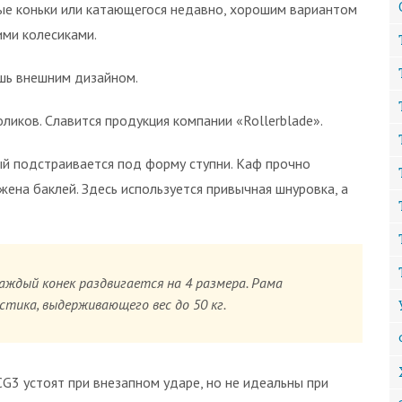
вые коньки или катающегося недавно, хорошим вариантом
ими колесиками.
шь внешним дизайном.
ликов. Славится продукция компании «Rollerblade».
ый подстраивается под форму ступни. Каф прочно
жена баклей. Здесь используется привычная шнуровка, а
аждый конек раздвигается на 4 размера. Рама
тика, выдерживающего вес до 50 кг.
G3 устоят при внезапном ударе, но не идеальны при