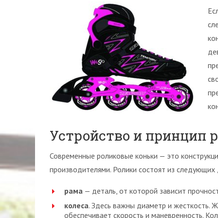
Ес
сл
ко
де
пр
св
пр
ко
Устройство и принцип 
Современные роликовые коньки — это конструкци
производителями. Ролики состоят из следующих 
рама
— деталь, от которой зависит прочност
колеса
. Здесь важны диаметр и жесткость. 
обеспечивает скорость и маневренность. Кол