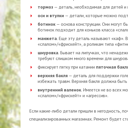
тормоз
— деталь, необходимая для детей и 
оси и втулки
— детали, которые можно подтя
ботинок
— основа конструкции. Они могут б
ботинок подходит для коньков класса «слало
манжета
. Еще эту деталь называют «каф». В
«слалом»/«фрискейт», а роликам типа «фитне
шнуровка
. Бывает на липучках, что ненадеж
требуют слишком много времени для шнурова
фиксирует пятку при катании
пяточная бакл
верхняя бакля
— деталь для поддержки голе
избежать травм. Верхняя бакля должна быть
внутренний валенок
. Имеется не во всех 
«слалом»/«фрискейт» и «агрессив».
Если какие-либо детали пришли в негодность, по
специализированных магазинах. Ремонт будет ст