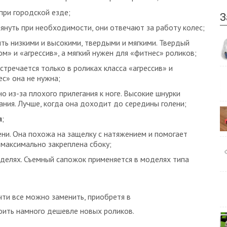
при городской езде;
З
нуть при необходимости, они отвечают за работу колес;
ыть низкими и высокими, твердыми и мягкими. Твердый
м» и «агрессив», а мягкий нужен для «фитнес» роликов;
стречается только в роликах класса «агрессив» и
с» она не нужна;
но из-за плохого прилегания к ноге. Высокие шнурки
ния. Лучше, когда она доходит до середины голени;
я
;
ни. Она похожа на защелку с натяжением и помогает
 максимально закреплена сбоку;
моделях. Съемный сапожок применяется в моделях типа
чти все можно заменить, приобретя в
оить намного дешевле новых роликов.