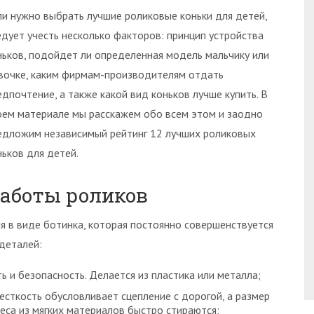
ли нужно выбрать лучшие роликовые коньки для детей,
едует учесть несколько факторов: принцип устройства
ньков, подойдет ли определенная модель мальчику или
вочке, каким фирмам-производителям отдать
едпочтение, а также какой вид коньков лучше купить. В
оем материале мы расскажем обо всем этом и заодно
едложим независимый рейтинг 12 лучших роликовых
ньков для детей.
работы роликов
я в виде ботинка, которая постоянно совершенствуется
деталей:
ь и безопасность. Делается из пластика или металла;
Жесткость обусловливает сцепление с дорогой, а размер
еса из мягких материалов быстро стираются;