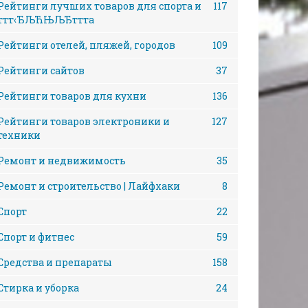
Рейтинги лучших товаров для спорта и
117
ттт‹ЂЉЋЊЉЂттта
Рейтинги отелей, пляжей, городов
109
Рейтинги сайтов
37
Рейтинги товаров для кухни
136
Рейтинги товаров электроники и
127
техники
Ремонт и недвижимость
35
Ремонт и строительство | Лайфхаки
8
Спорт
22
Спорт и фитнес
59
Средства и препараты
158
Стирка и уборка
24