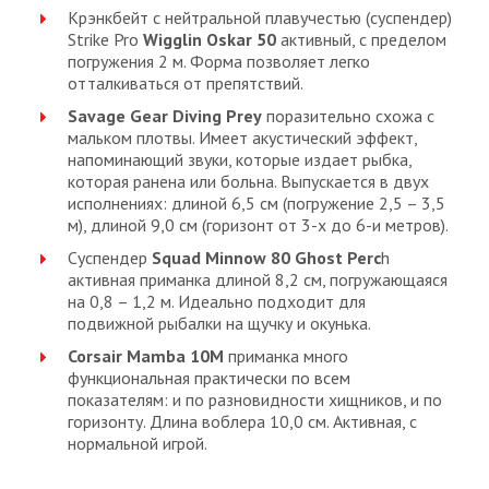
Крэнкбейт с нейтральной плавучестью (суспендер)
Strike Pro
Wigglin Oskar 50
активный, с пределом
погружения 2 м. Форма позволяет легко
отталкиваться от препятствий.
Savage Gear Diving Prey
поразительно схожа с
мальком плотвы. Имеет акустический эффект,
напоминающий звуки, которые издает рыбка,
которая ранена или больна. Выпускается в двух
исполнениях: длиной 6,5 см (погружение 2,5 – 3,5
м), длиной 9,0 см (горизонт от 3-х до 6-и метров).
Суспендер
Squad Minnow 80 Ghost Perc
h
активная приманка длиной 8,2 см, погружающаяся
на 0,8 – 1,2 м. Идеально подходит для
подвижной рыбалки на щучку и окунька.
Corsair Mamba 10M
приманка много
функциональная практически по всем
показателям: и по разновидности хищников, и по
горизонту. Длина воблера 10,0 см. Активная, с
нормальной игрой.