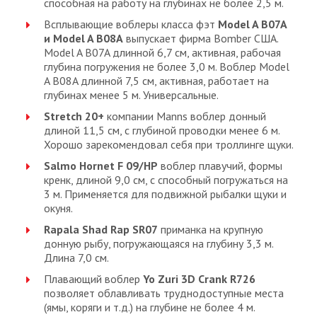
способная на работу на глубинах не более 2,5 м.
Всплывающие воблеры класса фэт
Model A B07A
и Model A B08A
выпускает фирма Bomber США.
Model A B07A длинной 6,7 см, активная, рабочая
глубина погружения не более 3,0 м. Воблер Model
A B08A длинной 7,5 см, активная, работает на
глубинах менее 5 м. Универсальные.
Stretch 20+
компании Manns воблер донный
длиной 11,5 см, с глубиной проводки менее 6 м.
Хорошо зарекомендовал себя при троллинге щуки.
Salmo Hornet F 09/HP
воблер плавучий, формы
кренк, длиной 9,0 см, с способный погружаться на
3 м. Применяется для подвижной рыбалки щуки и
окуня.
Rapala Shad Rap SR07
приманка на крупную
донную рыбу, погружающаяся на глубину 3,3 м.
Длина 7,0 см.
Плавающий воблер
Yo Zuri 3D Crank R726
позволяет облавливать труднодоступные места
(ямы, коряги и т.д.) на глубине не более 4 м.