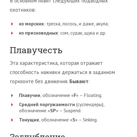
В основном ловят следующих подводных
охотников:
из морских
: треска, лосось, и даже, акула;
из пресноводных
: сом, судак, щука и др.
Плавучесть
Эта характеристика, которая отражает
способность наживки держаться в заданном
горизонте без движения.
Бывают
:
Плавучие
, обозначение «
F
» – Floating.
Средней поргужаемости
(суспендеры),
обозначение «
SP
» – Suspend.
Тонущие
, обозначение «
S
» – Sinking.
Заглубление