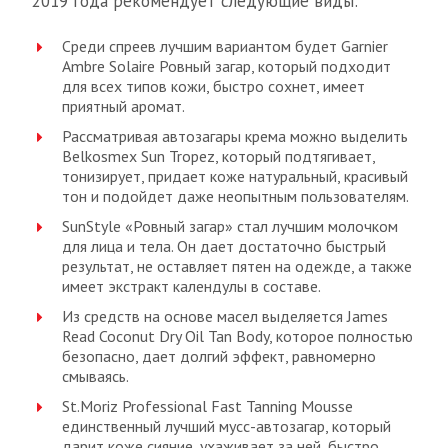
2019 года рекомендует следующие виды:
Среди спреев лучшим вариантом будет Garnier
Ambre Solaire Ровный загар, который подходит
для всех типов кожи, быстро сохнет, имеет
приятный аромат.
Рассматривая автозагары крема можно выделить
Belkosmex Sun Tropez, который подтягивает,
тонизирует, придает коже натуральный, красивый
тон и подойдет даже неопытным пользователям.
SunStyle «Ровный загар» стал лучшим молочком
для лица и тела. Он дает достаточно быстрый
результат, не оставляет пятен на одежде, а также
имеет экстракт календулы в составе.
Из средств на основе масел выделяется James
Read Coconut Dry Oil Tan Body, которое полностью
безопасно, дает долгий эффект, равномерно
смываясь.
St.Moriz Professional Fast Tanning Mousse
единственный лучший мусс-автозагар, который
дарит коже сияние, ухаживает за ней, быстро