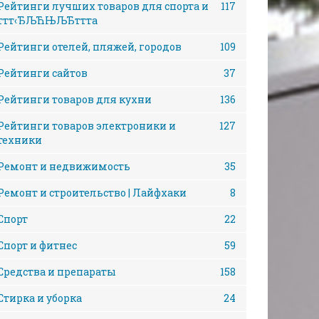
Рейтинги лучших товаров для спорта и
117
ттт‹ЂЉЋЊЉЂттта
Рейтинги отелей, пляжей, городов
109
Рейтинги сайтов
37
Рейтинги товаров для кухни
136
Рейтинги товаров электроники и
127
техники
Ремонт и недвижимость
35
Ремонт и строительство | Лайфхаки
8
Спорт
22
Спорт и фитнес
59
Средства и препараты
158
Стирка и уборка
24