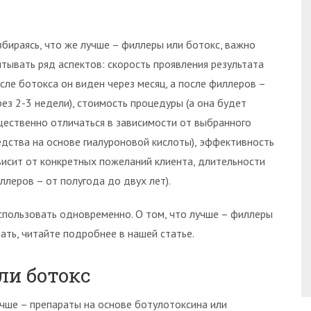
збираясь, что же лучше – филлеры или ботокс, важно
итывать ряд аспектов: скорость проявления результата
осле ботокса он виден через месяц, а после филлеров –
рез 2-3 недели), стоимость процедуры (а она будет
щественно отличаться в зависимости от выбранного
едства на основе гиалуроновой кислоты), эффективность
висит от конкретных пожеланий клиента, длительности
ллеров – от полугода до двух лет).
спользовать одновременно. О том, что лучше – филлеры
рать, читайте подробнее в нашей статье.
ли ботокс
учше – препараты на основе ботулотоксина или