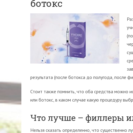
ботокс
Ра
уч
(п
че
су
ср
за
результата (после ботокса до полугода, после фи
Стоит также помнить, что оба средства можно и
или ботокс, в каком случае какую процедуру выб
Что лучше – филлеры и
Нельзя сказать определенно, что существенно л