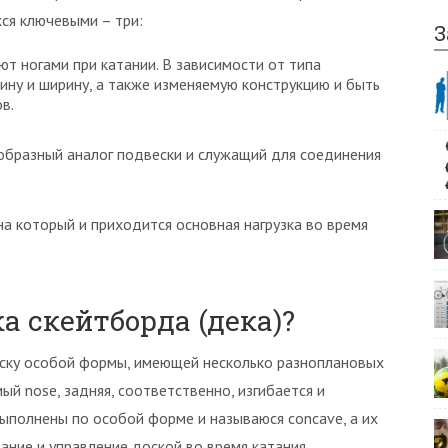
ся ключевыми – три:
З
ют ногами при катании. В зависимости от типа
ину и ширину, а также изменяемую конструкцию и быть
в.
образный аналог подвески и служащий для соединения
а который и приходится основная нагрузка во время
а скейтборда (дека)?
ску особой формы, имеющей несколько разноплановых
мый nose, задняя, соответственно, изгибается и
выполнены по особой форме и называюся concave, а их
ние и управление доской во время катания.