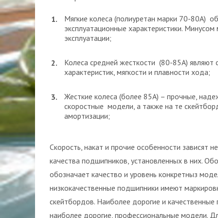
Мягкие колеса (полиуретан марки 70-80А) о
эксплуатационные характеристики. Минусом 
эксплуатации;
Колеса средней жесткости (80-85А) являют
характеристик, мягкости и плавности хода;
Жесткие колеса (более 85А) – прочные, наде
скоростные модели, а также на те скейтбор
амортизации;
Скорость, накат и прочие особенности зависят не
качества подшипников, установленных в них. Об
обозначает качество и уровень конкретныз моде
низкокачественные подшипники имеют маркировк
скейтбордов. Наиболее дорогие и качественные 
наиболее дорогие, профессиональные модели. Д