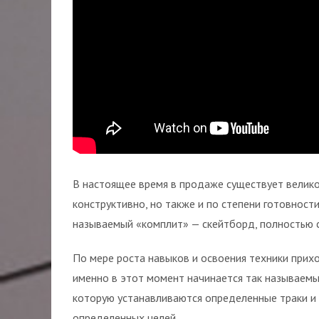
В настоящее время в продаже существует велик
конструктивно, но также и по степени готовност
называемый «комплит» — скейтборд, полностью с
По мере роста навыков и освоения техники прихо
именно в этот момент начинается так называемы
которую устанавливаются определенные траки и
определенных целей.