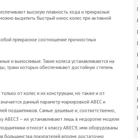
беспечивают высокую плавность хода и прекрасные
можно выделить быстрый износ колес при активной
 собой прекрасное соотношение прочностных
жные и выносливые. Такие колеса устанавливаются на
ды, траки которых обеспечивают достойную степень
 только от колес и их конструкции, но также и от
означается данный параметр маркировкой ABEC и
лей подшипников. Самые дешевые и, соответственно,
у ABEC3 – их устанавливают лишь в недорогие модели
подшипники относят к классу ABEC9, ими оборудованы
ля большинства покупателей вполне достаточно