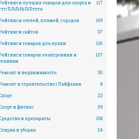
Рейтинги лучших товаров для спорта и
117
ттт‹ЂЉЋЊЉЂттта
Рейтинги отелей, пляжей, городов
109
Рейтинги сайтов
37
Рейтинги товаров для кухни
136
Рейтинги товаров электроники и
127
техники
Ремонт и недвижимость
35
Ремонт и строительство | Лайфхаки
8
Спорт
22
Спорт и фитнес
59
Средства и препараты
158
Стирка и уборка
24