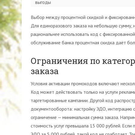
выгоды
Выбор между процентной скидкой и фиксированн
Для единоразового заказа на небольшую сумму, 
рациональнее использовать код с фиксированной
обслуживание банка процентная скидка даёт бо
Ограничения по катего
заказа
Условия активации промокодов включают несколь
Код может действовать только на услуги реклам
таргетированные кампании. Другой код распрост
документооборота: настройку ЭДО, интеграцию с
ограничение — минимальная сумма заказа. Напри
стоимость услуг превышала 15 000 рублей. Если
ЭДО за 5 000 рублей, такой код не сработает. Т