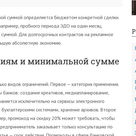
ой суммой определяется бюджетом конкретной сделки.
например, пробного периода ЭДО на один месяц,
Р
 суммой. Для долгосрочных контрактов на рекламное
льшую абсолютную экономию.
риям и минимальной сумме
ко видов ограничений. Первое — категория применения.
ы банков: создание креативов, медиапланирование,
раняется исключительно на сервисы электронного
 бухгалтерскими системами, хранение архивов. Второе
мер, промокод на скидку 20% может требовать, чтобы
 предприниматель заказывает только консультацию по
ретье — срок действия. Промокоды в сфере банковской