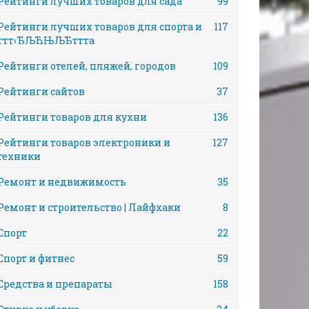
Рейтинги лучших товаров для сада
99
Рейтинги лучших товаров для спорта и
117
ттт‹ЂЉЋЊЉЂттта
Рейтинги отелей, пляжей, городов
109
Рейтинги сайтов
37
Рейтинги товаров для кухни
136
Рейтинги товаров электроники и
127
техники
Ремонт и недвижимость
35
Ремонт и строительство | Лайфхаки
8
Спорт
22
Спорт и фитнес
59
Средства и препараты
158